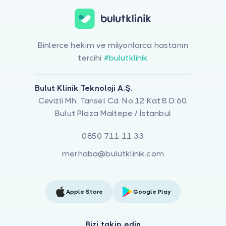
Binlerce hekim ve milyonlarca hastanın
tercihi
#bulutklinik
Bulut Klinik Teknoloji A.Ş.
Cevizli Mh. Tansel Cd. No:12 Kat:8 D:60,
Bulut Plaza Maltepe / İstanbul
0850 711 11 33
merhaba@bulutklinik.com
Apple Store
Google Play
Bizi takip edin