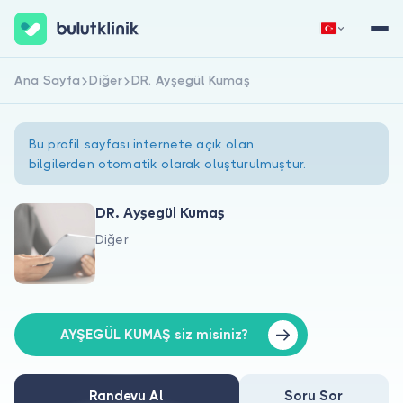
Ana Sayfa
Diğer
DR. Ayşegül Kumaş
Hemen Kaydol
Giriş Yap
Bu profil sayfası internete açık olan
bilgilerden otomatik olarak oluşturulmuştur.
DR. Ayşegül Kumaş
Diğer
Hakkımızda
Hastalar için
Doktorlar için
AYŞEGÜL KUMAŞ siz misiniz?
Randevu Al
Soru Sor