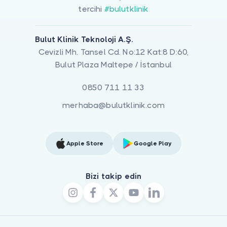
tercihi
#bulutklinik
Bulut Klinik Teknoloji A.Ş.
Cevizli Mh. Tansel Cd. No:12 Kat:8 D:60,
Bulut Plaza Maltepe / İstanbul
0850 711 11 33
merhaba@bulutklinik.com
Apple Store
Google Play
Bizi takip edin