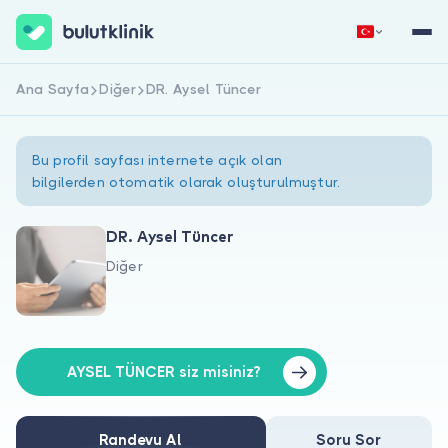
Ana Sayfa
Diğer
DR. Aysel Tüncer
Hemen Kaydol
Giriş Yap
Bu profil sayfası internete açık olan
bilgilerden otomatik olarak oluşturulmuştur.
DR. Aysel Tüncer
Diğer
Hakkımızda
Hastalar için
Doktorlar için
AYSEL TÜNCER siz misiniz?
Randevu Al
Soru Sor