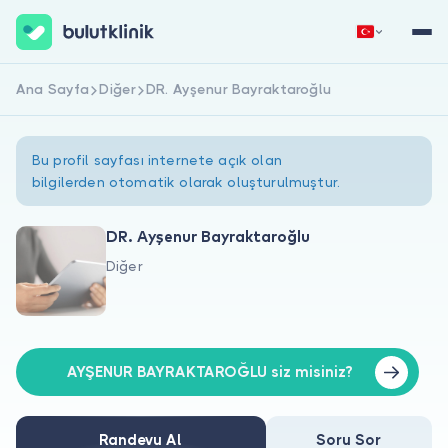
Ana Sayfa
Diğer
DR. Ayşenur Bayraktaroğlu
Hemen Kaydol
Giriş Yap
Bu profil sayfası internete açık olan
bilgilerden otomatik olarak oluşturulmuştur.
DR. Ayşenur Bayraktaroğlu
Diğer
Hakkımızda
Hastalar için
Doktorlar için
AYŞENUR BAYRAKTAROĞLU siz misiniz?
Randevu Al
Soru Sor