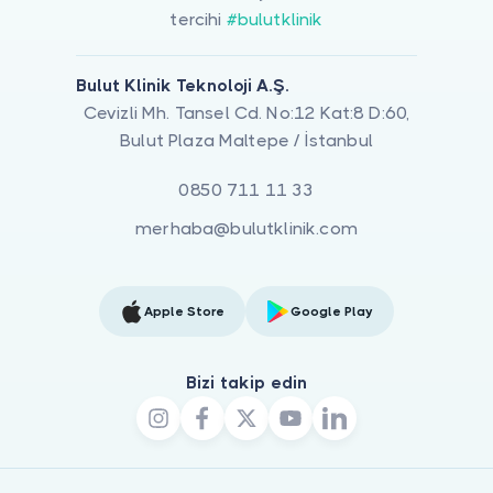
tercihi
#bulutklinik
Bulut Klinik Teknoloji A.Ş.
Cevizli Mh. Tansel Cd. No:12 Kat:8 D:60,
Bulut Plaza Maltepe / İstanbul
0850 711 11 33
merhaba@bulutklinik.com
Apple Store
Google Play
Bizi takip edin