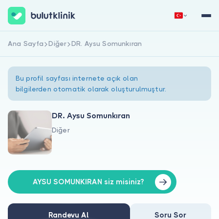
Ana Sayfa
Diğer
DR. Aysu Somunkıran
Hemen Kaydol
Giriş Yap
Bu profil sayfası internete açık olan
bilgilerden otomatik olarak oluşturulmuştur.
DR. Aysu Somunkıran
Diğer
Hakkımızda
Hastalar için
Doktorlar için
AYSU SOMUNKIRAN siz misiniz?
Randevu Al
Soru Sor