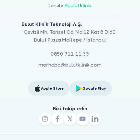
tercihi
#bulutklinik
Bulut Klinik Teknoloji A.Ş.
Cevizli Mh. Tansel Cd. No:12 Kat:8 D:60,
Bulut Plaza Maltepe / İstanbul
0850 711 11 33
merhaba@bulutklinik.com
Apple Store
Google Play
Bizi takip edin