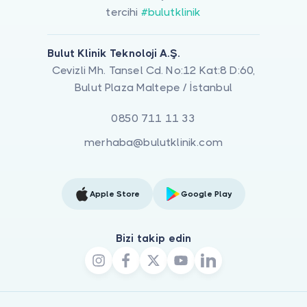
tercihi
#bulutklinik
Bulut Klinik Teknoloji A.Ş.
Cevizli Mh. Tansel Cd. No:12 Kat:8 D:60,
Bulut Plaza Maltepe / İstanbul
0850 711 11 33
merhaba@bulutklinik.com
Apple Store
Google Play
Bizi takip edin