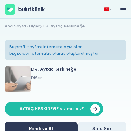
Ana Sayfa
Diğer
DR. Aytaç Keskıneğe
Hemen Kaydol
Giriş Yap
Bu profil sayfası internete açık olan
bilgilerden otomatik olarak oluşturulmuştur.
DR. Aytaç Keskıneğe
Diğer
Hakkımızda
Hastalar için
Doktorlar için
AYTAÇ KESKINEĞE siz misiniz?
Randevu Al
Soru Sor