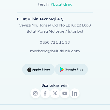
tercihi
#bulutklinik
Bulut Klinik Teknoloji A.Ş.
Cevizli Mh. Tansel Cd. No:12 Kat:8 D:60,
Bulut Plaza Maltepe / İstanbul
0850 711 11 33
merhaba@bulutklinik.com
Apple Store
Google Play
Bizi takip edin