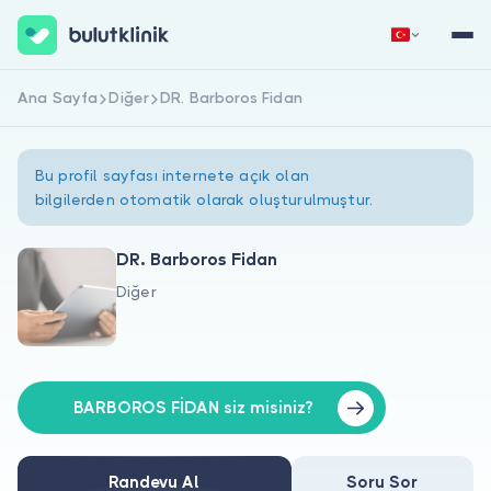
Ana Sayfa
Diğer
DR. Barboros Fidan
Hemen Kaydol
Giriş Yap
Bu profil sayfası internete açık olan
bilgilerden otomatik olarak oluşturulmuştur.
DR. Barboros Fidan
Diğer
Hakkımızda
Hastalar için
Doktorlar için
BARBOROS FİDAN siz misiniz?
Randevu Al
Soru Sor