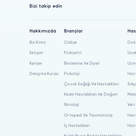
Bizi takip edin
Hakkımızda
Branşlar
Has
Biz Kimiz
Cildiye
Dokt
İletişim
Psikiyatri
Uzak
Kariyer
Beslenme Ve Diyet
Uzma
Danışma Kurulu
Psikoloji
Hast
Çocuk Sağlığı Ve Hastalıkları
Sıkç
Kadın Hastalıkları Ve Doğum
Maka
Nöroloji
Veri
Ortopedi Ve Travmatoloji
Hast
İç Hastalıkları
Hast
Kulak Burun Boğaz Hastalıkları