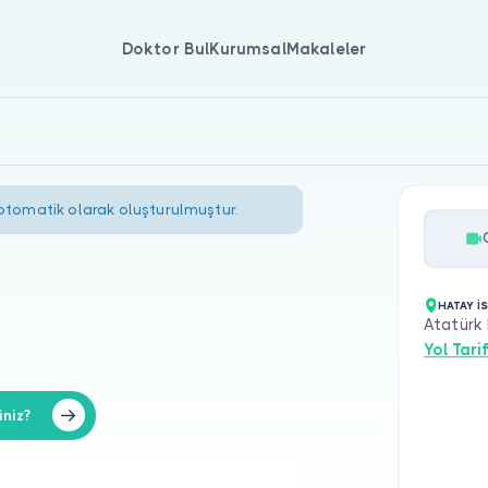
Doktor Bul
Kurumsal
Makaleler
 otomatik olarak oluşturulmuştur.
HATAY İ
Atatürk 
Yol Tarif
iniz?