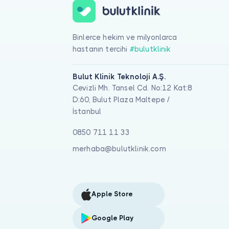
Binlerce hekim ve milyonlarca
hastanın tercihi
#bulutklinik
Bulut Klinik Teknoloji A.Ş.
Cevizli Mh. Tansel Cd. No:12 Kat:8
D:60, Bulut Plaza Maltepe /
İstanbul
0850 711 11 33
merhaba@bulutklinik.com
Apple Store
Google Play