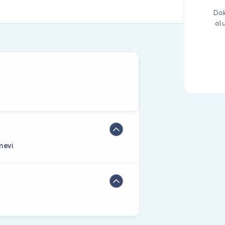
Dok
ol
mevi