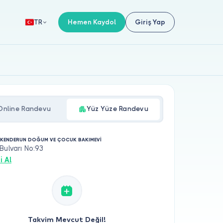
Hemen Kaydol
Giriş Yap
TR
Online Randevu
Yüz Yüze Randevu
SKENDERUN DOĞUM VE ÇOCUK BAKIMEVİ
Bulvarı No:93
i Al
Takvim Mevcut Değil!