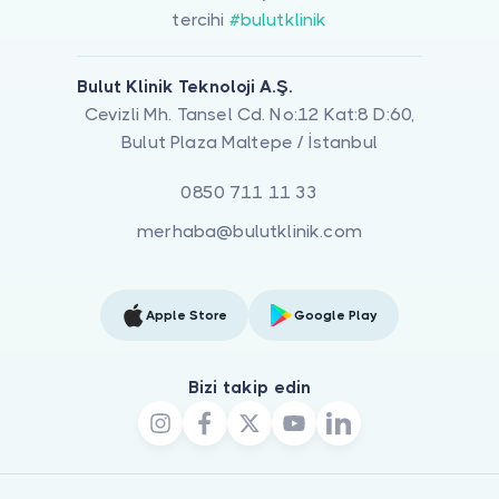
tercihi
#bulutklinik
Bulut Klinik Teknoloji A.Ş.
Cevizli Mh. Tansel Cd. No:12 Kat:8 D:60,
Bulut Plaza Maltepe / İstanbul
0850 711 11 33
merhaba@bulutklinik.com
Apple Store
Google Play
Bizi takip edin