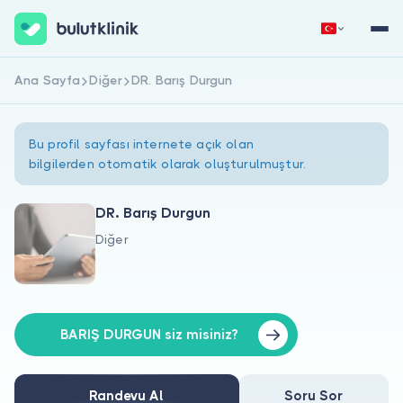
Ana Sayfa
Diğer
DR. Barış Durgun
Hemen Kaydol
Giriş Yap
Bu profil sayfası internete açık olan
bilgilerden otomatik olarak oluşturulmuştur.
DR. Barış Durgun
Diğer
Hakkımızda
Hastalar için
Doktorlar için
BARIŞ DURGUN siz misiniz?
Randevu Al
Soru Sor