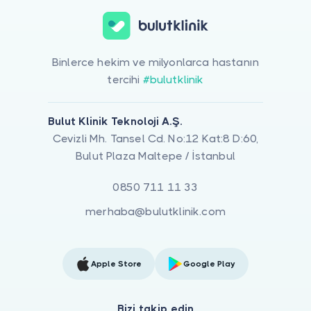
Binlerce hekim ve milyonlarca hastanın
tercihi
#bulutklinik
Bulut Klinik Teknoloji A.Ş.
Cevizli Mh. Tansel Cd. No:12 Kat:8 D:60,
Bulut Plaza Maltepe / İstanbul
0850 711 11 33
merhaba@bulutklinik.com
Apple Store
Google Play
Bizi takip edin