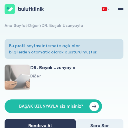
Ana Sayfa
Diğer
DR. Başak Uzunyayla
Hemen Kaydol
Giriş Yap
Bu profil sayfası internete açık olan
bilgilerden otomatik olarak oluşturulmuştur.
DR. Başak Uzunyayla
Diğer
Hakkımızda
Hastalar için
Doktorlar için
BAŞAK UZUNYAYLA siz misiniz?
Randevu Al
Soru Sor