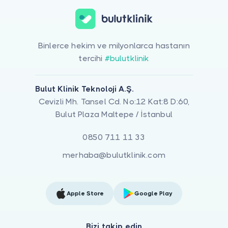
Binlerce hekim ve milyonlarca hastanın
tercihi
#bulutklinik
Bulut Klinik Teknoloji A.Ş.
Cevizli Mh. Tansel Cd. No:12 Kat:8 D:60,
Bulut Plaza Maltepe / İstanbul
0850 711 11 33
merhaba@bulutklinik.com
Apple Store
Google Play
Bizi takip edin