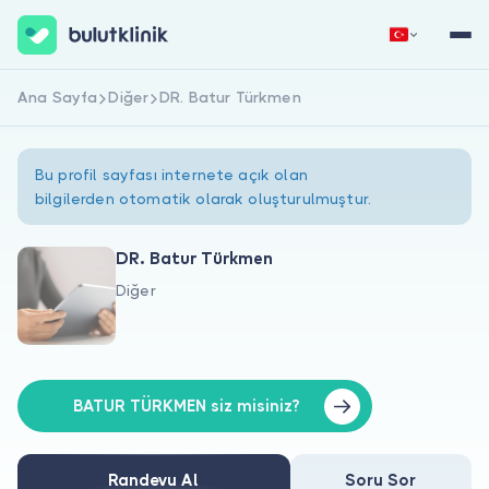
Ana Sayfa
Diğer
DR. Batur Türkmen
Hemen Kaydol
Giriş Yap
Bu profil sayfası internete açık olan
bilgilerden otomatik olarak oluşturulmuştur.
DR. Batur Türkmen
Diğer
Hakkımızda
Hastalar için
Doktorlar için
BATUR TÜRKMEN siz misiniz?
Randevu Al
Soru Sor