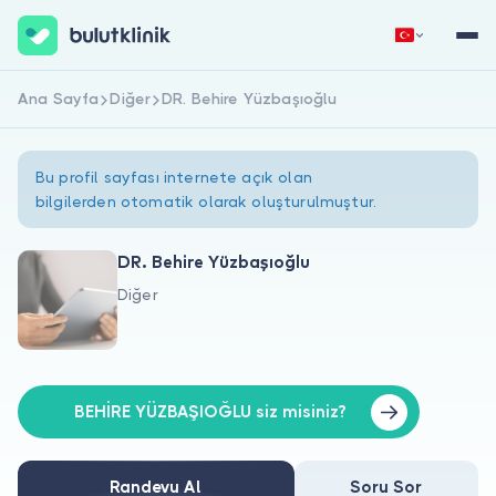
Ana Sayfa
Diğer
DR. Behire Yüzbaşıoğlu
Hemen Kaydol
Giriş Yap
Bu profil sayfası internete açık olan
bilgilerden otomatik olarak oluşturulmuştur.
DR. Behire Yüzbaşıoğlu
Diğer
Hakkımızda
Hastalar için
Doktorlar için
BEHİRE YÜZBAŞIOĞLU siz misiniz?
Randevu Al
Soru Sor