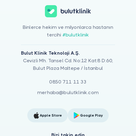
Binlerce hekim ve milyonlarca hastanın
tercihi
#bulutklinik
Bulut Klinik Teknoloji A.Ş.
Cevizli Mh. Tansel Cd. No:12 Kat:8 D:60,
Bulut Plaza Maltepe / İstanbul
0850 711 11 33
merhaba@bulutklinik.com
Apple Store
Google Play
Bizi takip edin