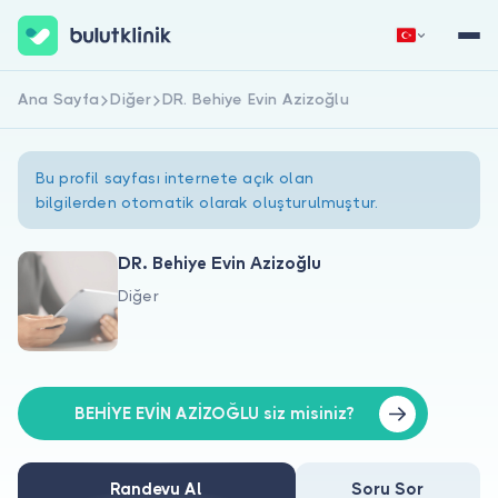
Ana Sayfa
Diğer
DR. Behiye Evin Azizoğlu
Hemen Kaydol
Giriş Yap
Bu profil sayfası internete açık olan
bilgilerden otomatik olarak oluşturulmuştur.
DR. Behiye Evin Azizoğlu
Diğer
Hakkımızda
Hastalar için
Doktorlar için
BEHİYE EVİN AZİZOĞLU siz misiniz?
Randevu Al
Soru Sor