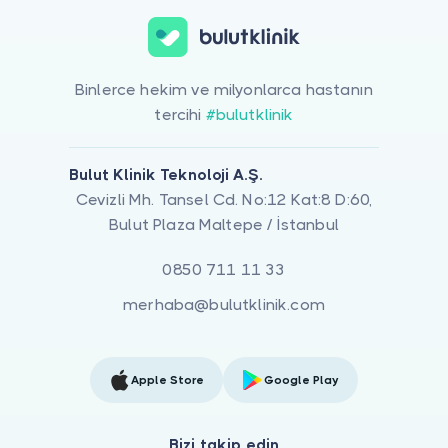
Binlerce hekim ve milyonlarca hastanın
tercihi
#bulutklinik
Bulut Klinik Teknoloji A.Ş.
Cevizli Mh. Tansel Cd. No:12 Kat:8 D:60,
Bulut Plaza Maltepe / İstanbul
0850 711 11 33
merhaba@bulutklinik.com
Apple Store
Google Play
Bizi takip edin