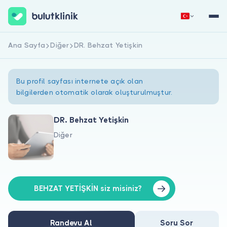
Ana Sayfa
Diğer
DR. Behzat Yetişkin
Hemen Kaydol
Giriş Yap
Bu profil sayfası internete açık olan
bilgilerden otomatik olarak oluşturulmuştur.
DR. Behzat Yetişkin
Diğer
Hakkımızda
Hastalar için
Doktorlar için
BEHZAT YETİŞKİN siz misiniz?
Randevu Al
Soru Sor