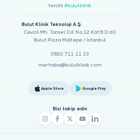
tercihi
#bulutklinik
Bulut Klinik Teknoloji A.Ş.
Cevizli Mh. Tansel Cd. No:12 Kat:8 D:60,
Bulut Plaza Maltepe / İstanbul
0850 711 11 33
merhaba@bulutklinik.com
Apple Store
Google Play
Bizi takip edin