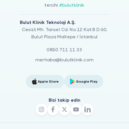
tercihi
#bulutklinik
Bulut Klinik Teknoloji A.Ş.
Cevizli Mh. Tansel Cd. No:12 Kat:8 D:60,
Bulut Plaza Maltepe / İstanbul
0850 711 11 33
merhaba@bulutklinik.com
Apple Store
Google Play
Bizi takip edin