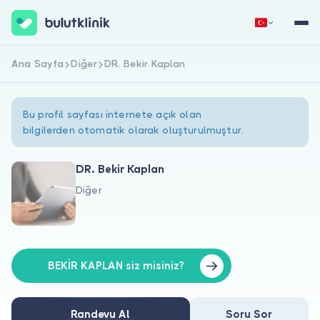
Ana Sayfa
Diğer
DR. Bekir Kaplan
Hemen Kaydol
Giriş Yap
Bu profil sayfası internete açık olan
bilgilerden otomatik olarak oluşturulmuştur.
DR. Bekir Kaplan
Diğer
Hakkımızda
Hastalar için
Doktorlar için
BEKİR KAPLAN siz misiniz?
Randevu Al
Soru Sor