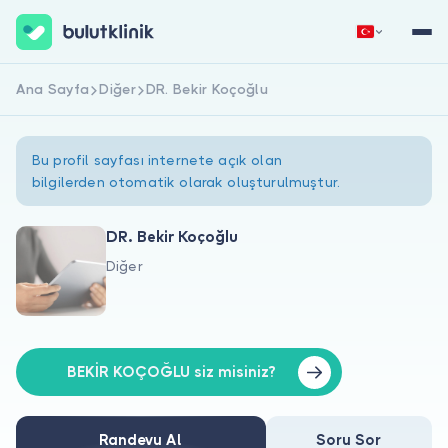
Ana Sayfa
Diğer
DR. Bekir Koçoğlu
Hemen Kaydol
Giriş Yap
Bu profil sayfası internete açık olan
bilgilerden otomatik olarak oluşturulmuştur.
DR. Bekir Koçoğlu
Diğer
Hakkımızda
Hastalar için
Doktorlar için
BEKİR KOÇOĞLU siz misiniz?
Randevu Al
Soru Sor