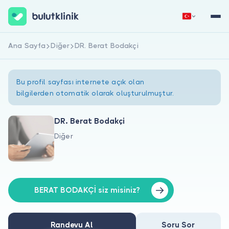
Ana Sayfa
Diğer
DR. Berat Bodakçi
Hemen Kaydol
Giriş Yap
Bu profil sayfası internete açık olan
bilgilerden otomatik olarak oluşturulmuştur.
DR. Berat Bodakçi
Diğer
Hakkımızda
Hastalar için
Doktorlar için
BERAT BODAKÇİ siz misiniz?
Randevu Al
Soru Sor