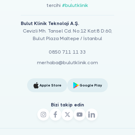
tercihi
#bulutklinik
Bulut Klinik Teknoloji A.Ş.
Cevizli Mh. Tansel Cd. No:12 Kat:8 D:60,
Bulut Plaza Maltepe / İstanbul
0850 711 11 33
merhaba@bulutklinik.com
Apple Store
Google Play
Bizi takip edin