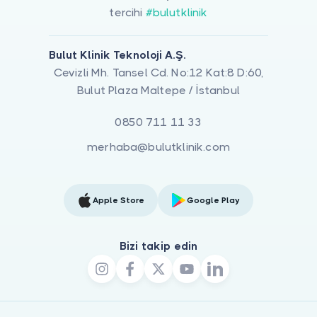
tercihi
#bulutklinik
Bulut Klinik Teknoloji A.Ş.
Cevizli Mh. Tansel Cd. No:12 Kat:8 D:60,
Bulut Plaza Maltepe / İstanbul
0850 711 11 33
merhaba@bulutklinik.com
Apple Store
Google Play
Bizi takip edin