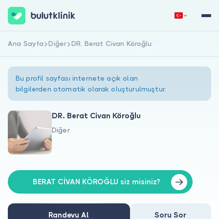
Ana Sayfa
Diğer
DR. Berat Civan Köroğlu
Hemen Kaydol
Giriş Yap
Bu profil sayfası internete açık olan
bilgilerden otomatik olarak oluşturulmuştur.
DR. Berat Civan Köroğlu
Diğer
Hakkımızda
Hastalar için
Doktorlar için
BERAT CİVAN KÖROĞLU siz misiniz?
Randevu Al
Soru Sor