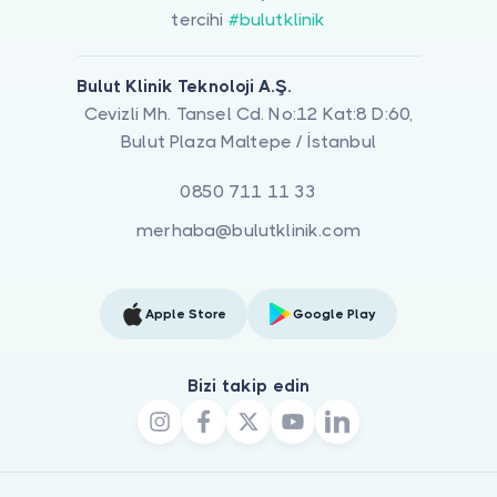
tercihi
#bulutklinik
Bulut Klinik Teknoloji A.Ş.
Cevizli Mh. Tansel Cd. No:12 Kat:8 D:60,
Bulut Plaza Maltepe / İstanbul
0850 711 11 33
merhaba@bulutklinik.com
Apple Store
Google Play
Bizi takip edin