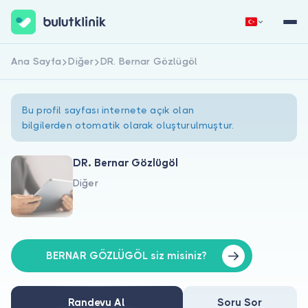
Ana Sayfa
Diğer
DR. Bernar Gözlügöl
Hemen Kaydol
Giriş Yap
Bu profil sayfası internete açık olan
bilgilerden otomatik olarak oluşturulmuştur.
DR. Bernar Gözlügöl
Diğer
Hakkımızda
Hastalar için
Doktorlar için
BERNAR GÖZLÜGÖL siz misiniz?
Randevu Al
Soru Sor