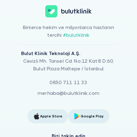
Binlerce hekim ve milyonlarca hastanın
tercihi
#bulutklinik
Bulut Klinik Teknoloji A.Ş.
Cevizli Mh. Tansel Cd. No:12 Kat:8 D:60,
Bulut Plaza Maltepe / İstanbul
0850 711 11 33
merhaba@bulutklinik.com
Apple Store
Google Play
Bizi takip edin