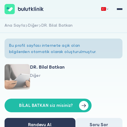
Ana Sayfa
Diğer
DR. Bilal Batkan
Hemen Kaydol
Giriş Yap
Bu profil sayfası internete açık olan
bilgilerden otomatik olarak oluşturulmuştur.
DR. Bilal Batkan
Diğer
Hakkımızda
Hastalar için
Doktorlar için
BİLAL BATKAN siz misiniz?
Randevu Al
Soru Sor