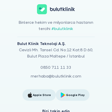
Binlerce hekim ve milyonlarca hastanın
tercihi
#bulutklinik
Bulut Klinik Teknoloji A.Ş.
Cevizli Mh. Tansel Cd. No:12 Kat:8 D:60,
Bulut Plaza Maltepe / İstanbul
0850 711 11 33
merhaba@bulutklinik.com
Apple Store
Google Play
Bizi takip edin