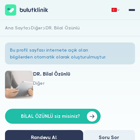
Ana Sayfa
Diğer
DR. Bilal Özünlü
Hemen Kaydol
Giriş Yap
Bu profil sayfası internete açık olan
bilgilerden otomatik olarak oluşturulmuştur.
DR. Bilal Özünlü
Diğer
Hakkımızda
Hastalar için
Doktorlar için
BİLAL ÖZÜNLÜ siz misiniz?
Randevu Al
Soru Sor