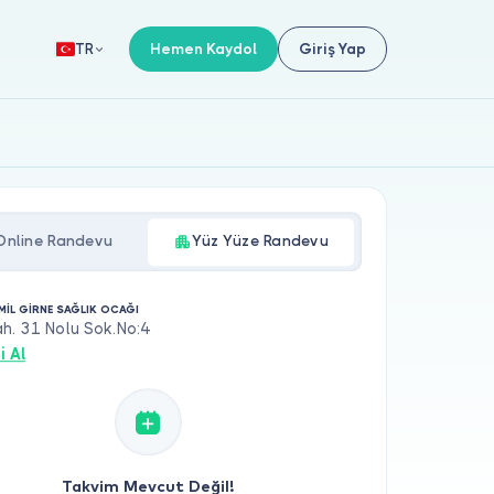
Hemen Kaydol
Giriş Yap
TR
Online Randevu
Yüz Yüze Randevu
MİL GİRNE SAĞLIK OCAĞI
h. 31 Nolu Sok.No:4
i Al
Takvim Mevcut Değil!