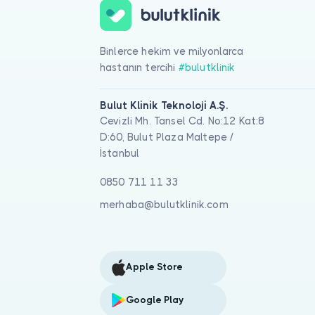
Binlerce hekim ve milyonlarca
hastanın tercihi
#bulutklinik
Bulut Klinik Teknoloji A.Ş.
Cevizli Mh. Tansel Cd. No:12 Kat:8
D:60, Bulut Plaza Maltepe /
İstanbul
0850 711 11 33
merhaba@bulutklinik.com
Apple Store
Google Play