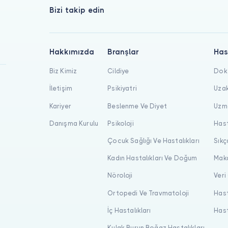
Bizi takip edin
Hakkımızda
Branşlar
Has
Biz Kimiz
Cildiye
Dokt
İletişim
Psikiyatri
Uzak
Kariyer
Beslenme Ve Diyet
Uzma
Danışma Kurulu
Psikoloji
Hast
Çocuk Sağlığı Ve Hastalıkları
Sıkç
Kadın Hastalıkları Ve Doğum
Maka
Nöroloji
Veri
Ortopedi Ve Travmatoloji
Hast
İç Hastalıkları
Hast
Kulak Burun Boğaz Hastalıkları