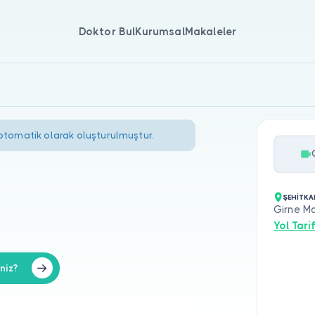
Doktor Bul
Kurumsal
Makaleler
 otomatik olarak oluşturulmuştur.
ŞEHİTKA
Girne Ma
Yol Tarif
niz?