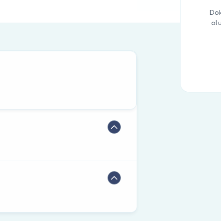
Dok
ol