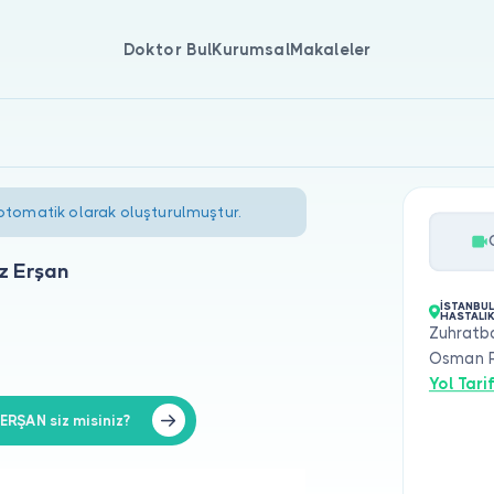
Doktor Bul
Kurumsal
Makaleler
 otomatik olarak oluşturulmuştur.
z Erşan
İSTANBUL
HASTALIK
Zuhratb
Osman R
Yol Tarif
RŞAN siz misiniz?