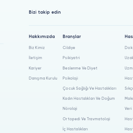
Bizi takip edin
Hakkımızda
Branşlar
Has
Biz Kimiz
Cildiye
Dokt
İletişim
Psikiyatri
Uzak
Kariyer
Beslenme Ve Diyet
Uzma
Danışma Kurulu
Psikoloji
Hast
Çocuk Sağlığı Ve Hastalıkları
Sıkç
Kadın Hastalıkları Ve Doğum
Maka
Nöroloji
Veri
Ortopedi Ve Travmatoloji
Hast
İç Hastalıkları
Hast