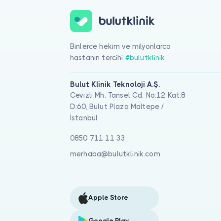
Binlerce hekim ve milyonlarca
hastanın tercihi
#bulutklinik
Bulut Klinik Teknoloji A.Ş.
Cevizli Mh. Tansel Cd. No:12 Kat:8
D:60, Bulut Plaza Maltepe /
İstanbul
0850 711 11 33
merhaba@bulutklinik.com
Apple Store
Google Play