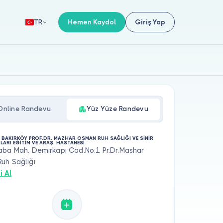
Hemen Kaydol
Giriş Yap
TR
Online Randevu
Yüz Yüze Randevu
 BAKIRKÖY PROF.DR. MAZHAR OSMAN RUH SAĞLIĞI VE SİNİR
LARI EĞİTİM VE ARAŞ. HASTANESİ
aba Mah. Demirkapı Cad.No:1 Pr.Dr.Mashar
uh Sağlığı
i Al