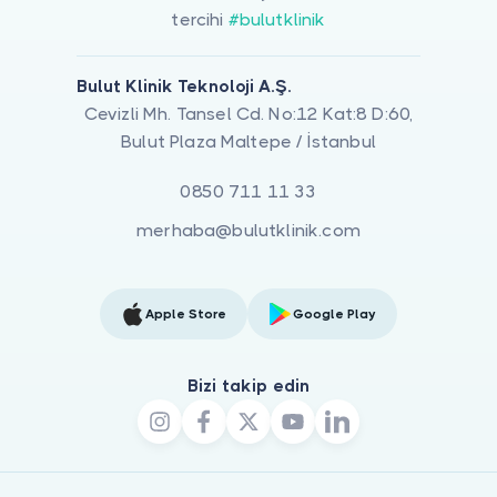
tercihi
#bulutklinik
Bulut Klinik Teknoloji A.Ş.
Cevizli Mh. Tansel Cd. No:12 Kat:8 D:60,
Bulut Plaza Maltepe / İstanbul
0850 711 11 33
merhaba@bulutklinik.com
Apple Store
Google Play
Bizi takip edin