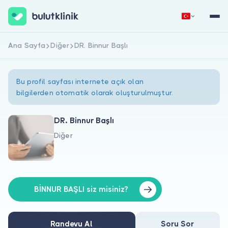
Ana Sayfa
Diğer
DR. Binnur Başlı
Hemen Kaydol
Giriş Yap
Bu profil sayfası internete açık olan
bilgilerden otomatik olarak oluşturulmuştur.
DR. Binnur Başlı
Diğer
Hakkımızda
Hastalar için
Doktorlar için
BİNNUR BAŞLI siz misiniz?
Randevu Al
Soru Sor