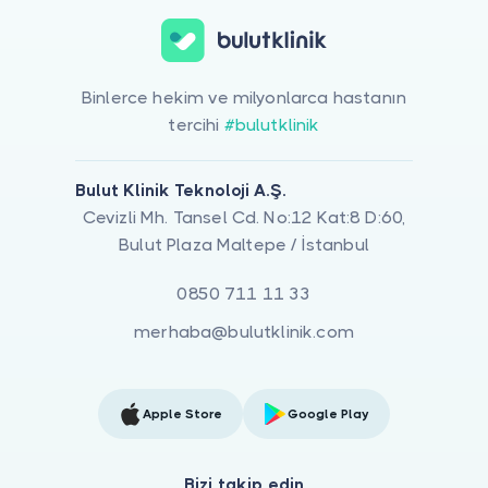
Binlerce hekim ve milyonlarca hastanın
tercihi
#bulutklinik
Bulut Klinik Teknoloji A.Ş.
Cevizli Mh. Tansel Cd. No:12 Kat:8 D:60,
Bulut Plaza Maltepe / İstanbul
0850 711 11 33
merhaba@bulutklinik.com
Apple Store
Google Play
Bizi takip edin