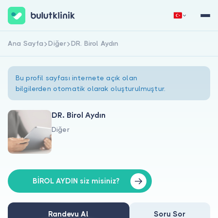
Ana Sayfa
Diğer
DR. Birol Aydın
Hemen Kaydol
Giriş Yap
Bu profil sayfası internete açık olan
bilgilerden otomatik olarak oluşturulmuştur.
DR. Birol Aydın
Diğer
Hakkımızda
Hastalar için
Doktorlar için
BİROL AYDIN siz misiniz?
Randevu Al
Soru Sor