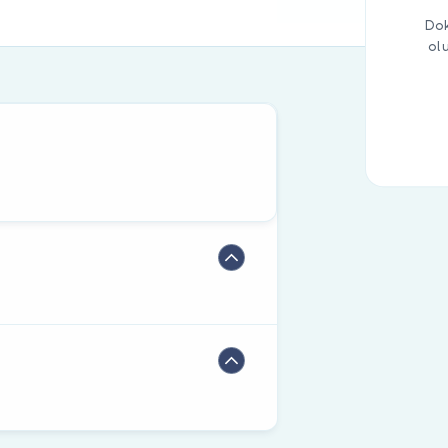
Dok
ol