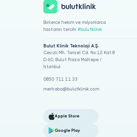
Binlerce hekim ve milyonlarca
hastanın tercihi
#bulutklinik
Bulut Klinik Teknoloji A.Ş.
Cevizli Mh. Tansel Cd. No:12 Kat:8
D:60, Bulut Plaza Maltepe /
İstanbul
0850 711 11 33
merhaba@bulutklinik.com
Apple Store
Google Play