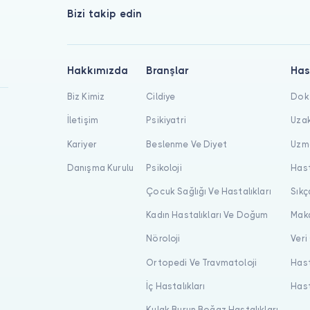
Bizi takip edin
Hakkımızda
Branşlar
Has
Biz Kimiz
Cildiye
Dokt
İletişim
Psikiyatri
Uzak
Kariyer
Beslenme Ve Diyet
Uzma
Danışma Kurulu
Psikoloji
Hast
Çocuk Sağlığı Ve Hastalıkları
Sıkç
Kadın Hastalıkları Ve Doğum
Maka
Nöroloji
Veri
Ortopedi Ve Travmatoloji
Hast
İç Hastalıkları
Hast
Kulak Burun Boğaz Hastalıkları