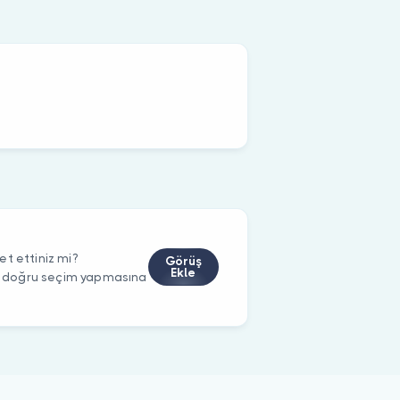
t ettiniz mi?
Görüş
Ekle
rin doğru seçim yapmasına