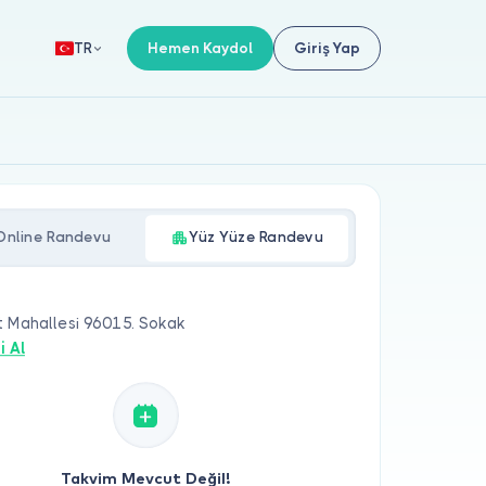
Hemen Kaydol
Giriş Yap
TR
Online Randevu
Yüz Yüze Randevu
t Mahallesi 96015. Sokak
i Al
Takvim Mevcut Değil!