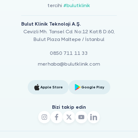
tercihi
#bulutklinik
Bulut Klinik Teknoloji A.Ş.
Cevizli Mh. Tansel Cd. No:12 Kat:8 D:60,
Bulut Plaza Maltepe / İstanbul
0850 711 11 33
merhaba@bulutklinik.com
Apple Store
Google Play
Bizi takip edin