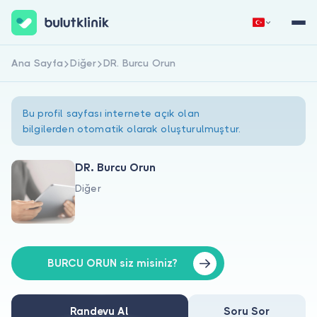
Ana Sayfa
Diğer
DR. Burcu Orun
Hemen Kaydol
Giriş Yap
Bu profil sayfası internete açık olan
bilgilerden otomatik olarak oluşturulmuştur.
DR. Burcu Orun
Diğer
Hakkımızda
Hastalar için
Doktorlar için
BURCU ORUN siz misiniz?
Randevu Al
Soru Sor