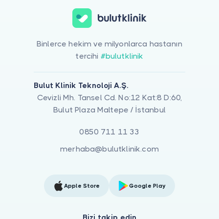
Binlerce hekim ve milyonlarca hastanın
tercihi
#bulutklinik
Bulut Klinik Teknoloji A.Ş.
Cevizli Mh. Tansel Cd. No:12 Kat:8 D:60,
Bulut Plaza Maltepe / İstanbul
0850 711 11 33
merhaba@bulutklinik.com
Apple Store
Google Play
Bizi takip edin