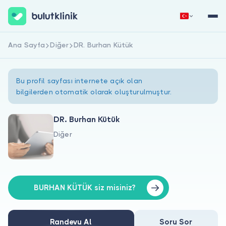
Ana Sayfa
Diğer
DR. Burhan Kütük
Hemen Kaydol
Giriş Yap
Bu profil sayfası internete açık olan
bilgilerden otomatik olarak oluşturulmuştur.
DR. Burhan Kütük
Diğer
Hakkımızda
Hastalar için
Doktorlar için
BURHAN KÜTÜK siz misiniz?
Randevu Al
Soru Sor