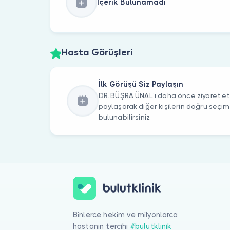
İçerik Bulunamadı
Hasta Görüşleri
İlk Görüşü Siz Paylaşın
DR. BÜŞRA ÜNAL’ı daha önce ziyaret ett
paylaşarak diğer kişilerin doğru seçi
bulunabilirsiniz.
Binlerce hekim ve milyonlarca
hastanın tercihi
#bulutklinik