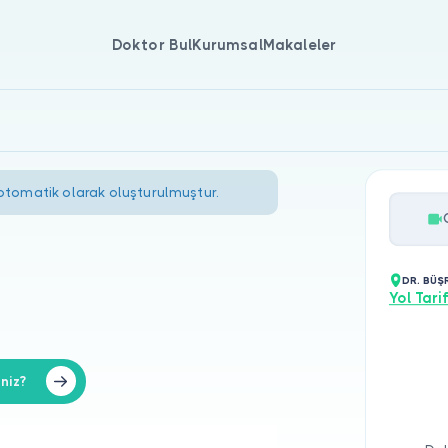
Doktor Bul
Kurumsal
Makaleler
 otomatik olarak oluşturulmuştur.
DR. BÜŞ
Yol Tarif
niz?