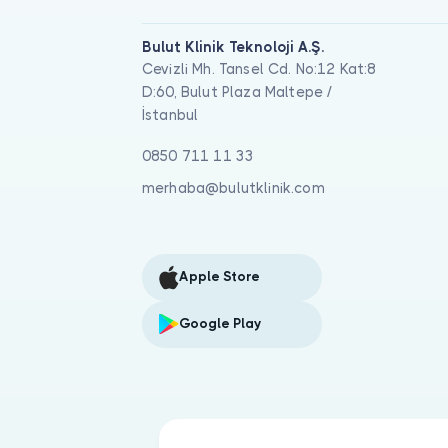
Bulut Klinik Teknoloji A.Ş.
Cevizli Mh. Tansel Cd. No:12 Kat:8
D:60, Bulut Plaza Maltepe /
İstanbul
0850 711 11 33
merhaba@bulutklinik.com
Apple Store
Google Play