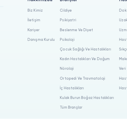
Biz Kimiz
Cildiye
Dokt
İletişim
Psikiyatri
Uzak
Kariyer
Beslenme Ve Diyet
Uzma
Danışma Kurulu
Psikoloji
Hast
Çocuk Sağlığı Ve Hastalıkları
Sıkç
Kadın Hastalıkları Ve Doğum
Maka
Nöroloji
Veri
Ortopedi Ve Travmatoloji
Hast
İç Hastalıkları
Hast
Kulak Burun Boğaz Hastalıkları
Tüm Branşlar