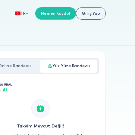
Hemen Kaydol
Giriş Yap
TR
Online Randevu
Yüz Yüze Randevu
RA ÜNAL
i Al
Takvim Mevcut Değil!