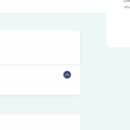
Dok
ol