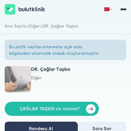
Ana Sayfa
Diğer
DR. Çağlar Taşkın
Hemen Kaydol
Giriş Yap
Bu profil sayfası internete açık olan
bilgilerden otomatik olarak oluşturulmuştur.
DR. Çağlar Taşkın
Diğer
Hakkımızda
Hastalar için
Doktorlar için
ÇAĞLAR TAŞKIN siz misiniz?
Randevu Al
Soru Sor