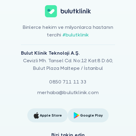
Binlerce hekim ve milyonlarca hastanın
tercihi
#bulutklinik
Bulut Klinik Teknoloji A.Ş.
Cevizli Mh. Tansel Cd. No:12 Kat:8 D:60,
Bulut Plaza Maltepe / İstanbul
0850 711 11 33
merhaba@bulutklinik.com
Apple Store
Google Play
Bizi takip edin