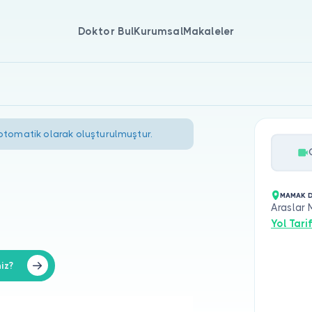
Doktor Bul
Kurumsal
Makaleler
 otomatik olarak oluşturulmuştur.
MAMAK D
Araslar 
Yol Tarif
iz?