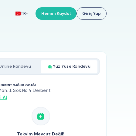
Hemen Kaydol
Giriş Yap
TR
Online Randevu
Yüz Yüze Randevu
ERBENT SAĞLIK OCAĞI
Mah. 1 Sok.No:4 Derbent
i Al
Takvim Mevcut Değil!