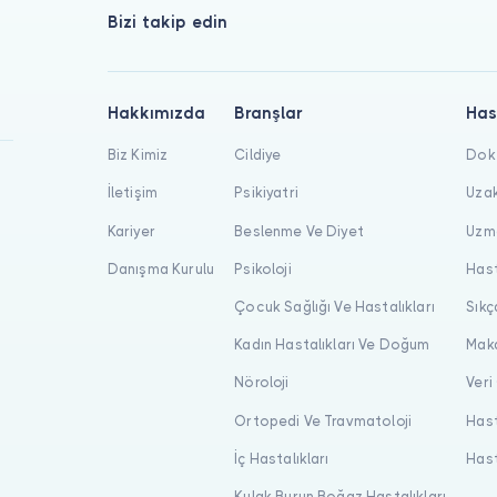
Bizi takip edin
Hakkımızda
Branşlar
Has
Biz Kimiz
Cildiye
Dokt
İletişim
Psikiyatri
Uzak
Kariyer
Beslenme Ve Diyet
Uzma
Danışma Kurulu
Psikoloji
Hast
Çocuk Sağlığı Ve Hastalıkları
Sıkç
Kadın Hastalıkları Ve Doğum
Maka
Nöroloji
Veri
Ortopedi Ve Travmatoloji
Hast
İç Hastalıkları
Hast
Kulak Burun Boğaz Hastalıkları