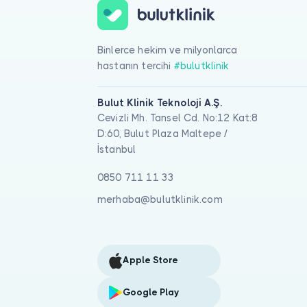
Binlerce hekim ve milyonlarca
hastanın tercihi
#bulutklinik
Bulut Klinik Teknoloji A.Ş.
Cevizli Mh. Tansel Cd. No:12 Kat:8
D:60, Bulut Plaza Maltepe /
İstanbul
0850 711 11 33
merhaba@bulutklinik.com
Apple Store
Google Play