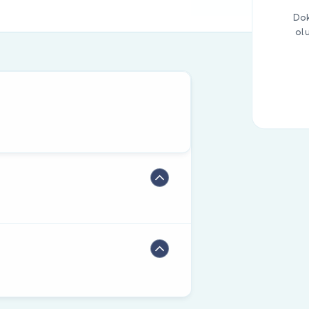
Dok
ol