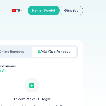
Hemen Kaydol
Giriş Yap
TR
Online Randevu
Yüz Yüze Randevu
 YAZİRLIOĞLU
i Al
Takvim Mevcut Değil!