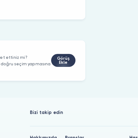
et ettiniz mi?
Görüş
Ekle
rin doğru seçim yapmasına
Bizi takip edin
Hakkımızda
Branşlar
Has