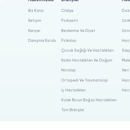
Biz Kimiz
Cildiye
Dokt
İletişim
Psikiyatri
Uzak
Kariyer
Beslenme Ve Diyet
Uzma
Danışma Kurulu
Psikoloji
Hast
Çocuk Sağlığı Ve Hastalıkları
Sıkç
Kadın Hastalıkları Ve Doğum
Maka
Nöroloji
Veri
Ortopedi Ve Travmatoloji
Hast
İç Hastalıkları
Hast
Kulak Burun Boğaz Hastalıkları
Tüm Branşlar