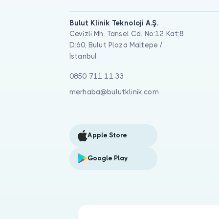
Bulut Klinik Teknoloji A.Ş.
Cevizli Mh. Tansel Cd. No:12 Kat:8
D:60, Bulut Plaza Maltepe /
İstanbul
0850 711 11 33
merhaba@bulutklinik.com
Apple Store
Google Play