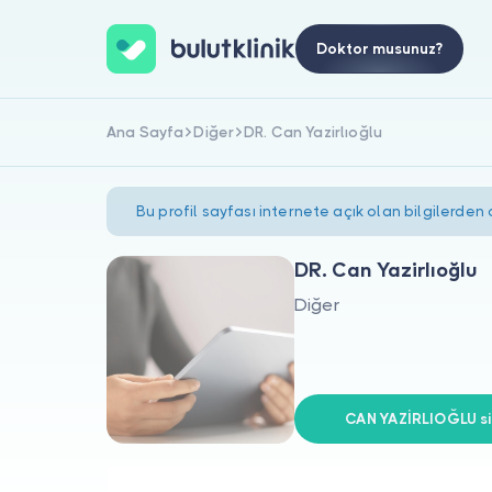
Doktor musunuz?
Ana Sayfa
Diğer
DR. Can Yazirlıoğlu
Bu profil sayfası internete açık olan bilgilerden
DR. Can Yazirlıoğlu
Diğer
CAN YAZİRLIOĞLU siz