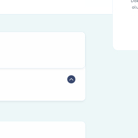
Dok
ol