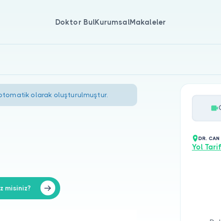
Doktor Bul
Kurumsal
Makaleler
 otomatik olarak oluşturulmuştur.
DR. CAN
Yol Tarif
 misiniz?