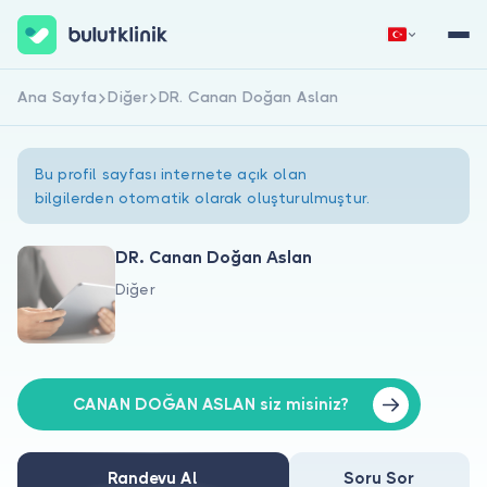
Ana Sayfa
Diğer
DR. Canan Doğan Aslan
Hemen Kaydol
Giriş Yap
Bu profil sayfası internete açık olan
bilgilerden otomatik olarak oluşturulmuştur.
DR. Canan Doğan Aslan
Diğer
Hakkımızda
Hastalar için
Doktorlar için
CANAN DOĞAN ASLAN siz misiniz?
Randevu Al
Soru Sor