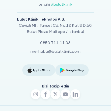
tercihi
#bulutklinik
Bulut Klinik Teknoloji A.Ş.
Cevizli Mh. Tansel Cd. No:12 Kat:8 D:60,
Bulut Plaza Maltepe / İstanbul
0850 711 11 33
merhaba@bulutklinik.com
Apple Store
Google Play
Bizi takip edin