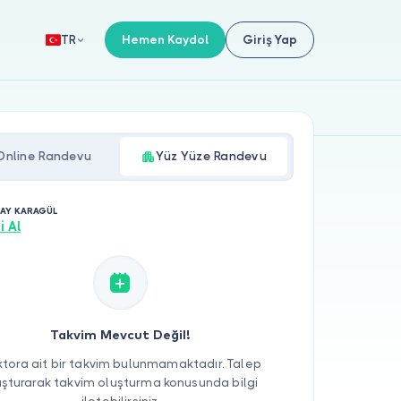
Hemen Kaydol
Giriş Yap
TR
Online Randevu
Yüz Yüze Randevu
AY KARAGÜL
i Al
Takvim Mevcut Değil!
tora ait bir takvim bulunmamaktadır. Talep
uşturarak takvim oluşturma konusunda bilgi