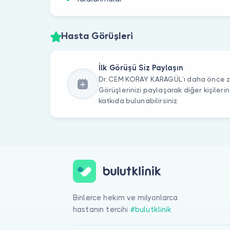
Hasta Görüşleri
İlk Görüşü Siz Paylaşın
Dr. CEM KORAY KARAGÜL’ı daha önce ziy
Görüşlerinizi paylaşarak diğer kişile
katkıda bulunabilirsiniz.
Binlerce hekim ve milyonlarca
hastanın tercihi
#bulutklinik