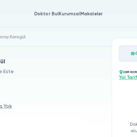
Doktor Bul
Kurumsal
Makaleler
oray Karagül
ül
e Este
CEM KOR
Yol Tarif
ş Yok
Dok
ol