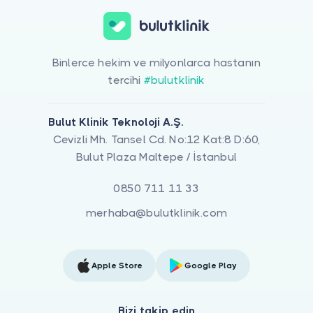
Binlerce hekim ve milyonlarca hastanın
tercihi
#bulutklinik
Bulut Klinik Teknoloji A.Ş.
Cevizli Mh. Tansel Cd. No:12 Kat:8 D:60,
Bulut Plaza Maltepe / İstanbul
0850 711 11 33
merhaba@bulutklinik.com
Apple Store
Google Play
Bizi takip edin