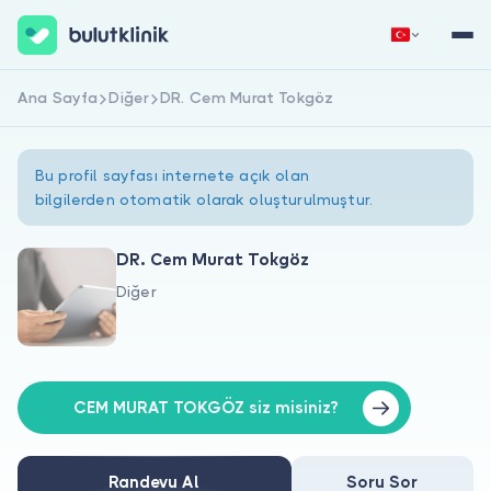
Ana Sayfa
Diğer
DR. Cem Murat Tokgöz
Hemen Kaydol
Giriş Yap
Bu profil sayfası internete açık olan
bilgilerden otomatik olarak oluşturulmuştur.
DR. Cem Murat Tokgöz
Diğer
Hakkımızda
Hastalar için
Doktorlar için
CEM MURAT TOKGÖZ siz misiniz?
Randevu Al
Soru Sor