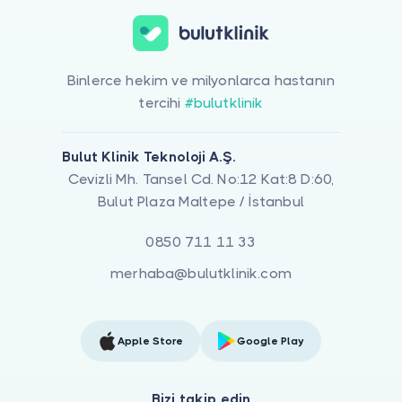
Binlerce hekim ve milyonlarca hastanın
tercihi
#bulutklinik
Bulut Klinik Teknoloji A.Ş.
Cevizli Mh. Tansel Cd. No:12 Kat:8 D:60,
Bulut Plaza Maltepe / İstanbul
0850 711 11 33
merhaba@bulutklinik.com
Apple Store
Google Play
Bizi takip edin