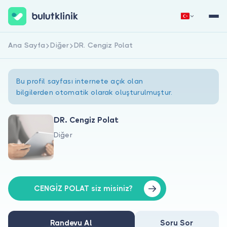
Ana Sayfa
Diğer
DR. Cengiz Polat
Hemen Kaydol
Giriş Yap
Bu profil sayfası internete açık olan
bilgilerden otomatik olarak oluşturulmuştur.
DR. Cengiz Polat
Diğer
Hakkımızda
Hastalar için
Doktorlar için
CENGİZ POLAT siz misiniz?
Randevu Al
Soru Sor