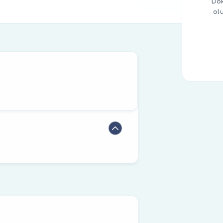
Dok
ol