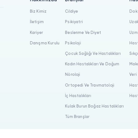
Biz Kimiz
Cildiye
Dokt
İletişim
Psikiyatri
Uzak
Kariyer
Beslenme Ve Diyet
Uzma
Danışma Kurulu
Psikoloji
Hast
Çocuk Sağlığı Ve Hastalıkları
Sıkç
Kadın Hastalıkları Ve Doğum
Maka
Nöroloji
Veri
Ortopedi Ve Travmatoloji
Hast
İç Hastalıkları
Hast
Kulak Burun Boğaz Hastalıkları
Tüm Branşlar