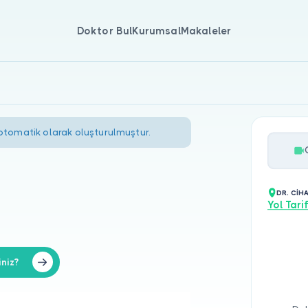
Doktor Bul
Kurumsal
Makaleler
 otomatik olarak oluşturulmuştur.
DR. CİH
Yol Tarif
niz?