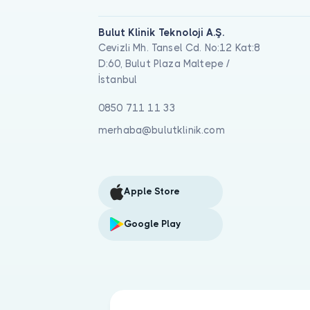
Bulut Klinik Teknoloji A.Ş.
Cevizli Mh. Tansel Cd. No:12 Kat:8
D:60, Bulut Plaza Maltepe /
İstanbul
0850 711 11 33
merhaba@bulutklinik.com
Apple Store
Google Play