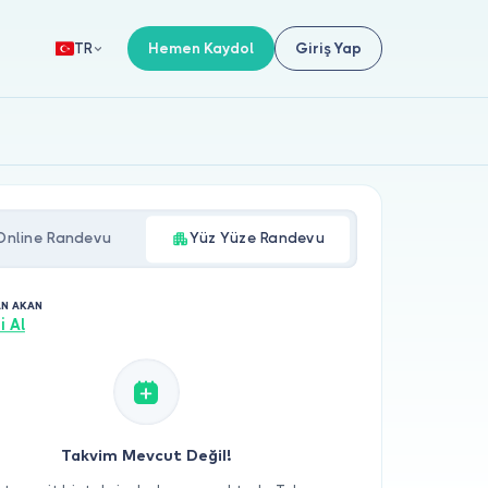
Hemen Kaydol
Giriş Yap
TR
Online Randevu
Yüz Yüze Randevu
AN AKAN
i Al
Takvim Mevcut Değil!