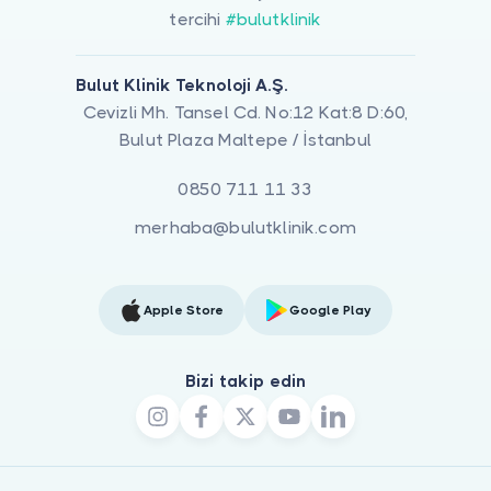
tercihi
#bulutklinik
Bulut Klinik Teknoloji A.Ş.
Cevizli Mh. Tansel Cd. No:12 Kat:8 D:60,
Bulut Plaza Maltepe / İstanbul
0850 711 11 33
merhaba@bulutklinik.com
Apple Store
Google Play
Bizi takip edin