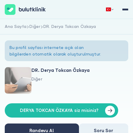
Ana Sayfa
Diğer
DR. Derya Tokcan Özkaya
Hemen Kaydol
Giriş Yap
Bu profil sayfası internete açık olan
bilgilerden otomatik olarak oluşturulmuştur.
DR. Derya Tokcan Özkaya
Diğer
Hakkımızda
Hastalar için
Doktorlar için
DERYA TOKCAN ÖZKAYA siz misiniz?
Randevu Al
Soru Sor