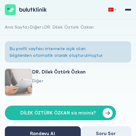
Ana Sayfa
Diğer
DR. Dilek Öztürk Özkan
Hemen Kaydol
Giriş Yap
Bu profil sayfası internete açık olan
bilgilerden otomatik olarak oluşturulmuştur.
DR. Dilek Öztürk Özkan
Diğer
Hakkımızda
Hastalar için
Doktorlar için
DİLEK ÖZTÜRK ÖZKAN siz misiniz?
Randevu Al
Soru Sor