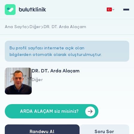
Ana Sayfa
Diğer
DR. DT. Arda Alaçam
Hemen Kaydol
Giriş Yap
Bu profil sayfası internete açık olan
bilgilerden otomatik olarak oluşturulmuştur.
DR. DT. Arda Alaçam
Diğer
Hakkımızda
Hastalar için
Doktorlar için
ARDA ALAÇAM siz misiniz?
Randevu Al
Soru Sor