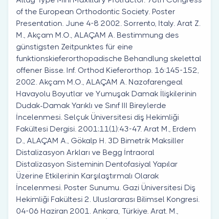
of the European Orthodontic Society. Poster
Presentation. June 4-8 2002. Sorrento, Italy. Arat Z.
M., Akçam M.O., ALAÇAM A. Bestimmung des
günstigsten Zeitpunktes für eine
funktionskieferorthopadische Behandlung skelettal
offener Bisse. Inf. Orthod Kieferorthop. 16:145-152,
2002. Akçam M.O., ALAÇAM A. Nazofarengeal
Havayolu Boyutlar ve Yumuşak Damak İlişkilerinin
Dudak-Damak Yarıklı ve Sınıf III Bireylerde
İncelenmesi. Selçuk Üniversitesi diş Hekimliği
Fakültesi Dergisi. 2001;11(1):43-47. Arat M., Erdem
D., ALAÇAM A., Gökalp H. 3D Bimetrik Maksiller
Distalizasyon Arkları ve Begg İntraoral
Distalizasyon Sisteminin Dentofasiyal Yapılar
Üzerine Etkilerinin Karşılaştırmalı Olarak
İncelenmesi. Poster Sunumu. Gazi Üniversitesi Diş
Hekimliği Fakültesi 2. Uluslararası Bilimsel Kongresi.
04-06 Haziran 2001. Ankara, Türkiye. Arat. M.,