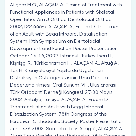
Akçam M.O., ALAÇAM A. Timing of Treatment with
Functional Appliances in Patients with Skeletal
Open Bites. Am J Orthod Dentofacial Orthop.
2002;122:446-7. ALAÇAM A., Erdem D. Treatment
of an Adult with Begg Intraoral Distalization
System. IXth Symposium on Dentofacial
Development and Function. Poster Presentation.
October 14-16, 2002. Istanbul, Turkey. İşeri H.,
Kişnişçi R., Türkkahraman H., ALAÇAM A., Altuğ A.,
Tüz H. Kraniyofasiyal Yapılarda Uygulanan
Distraksiyon Osteogenezisinin Uzun Dönem
Değerlendirilmesi. Oral Sunum. VIII. Uluslararası
Türk Ortodonti Derneği Kongresi. 27-30 Mayıs
2002. Antalya, Türkiye. ALAÇAM A., Erdem D.
Treatment of an Adult with Begg Intraoral
Distalization System. 78th Congress of the
European Orthodontic Society. Poster Presentation.
June 4-8 2002. Sorrento, Italy. Altuğ Z., ALAÇAM A.
Altuğ Type Mini Maxillary Protractor. 78th Congress