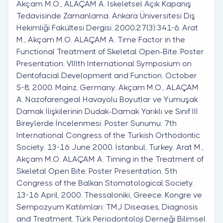
Akçam M.O., ALAÇAM A. İskeletsel Açık Kapanış
Tedavisinde Zamanlama. Ankara Üniversitesi Diş
Hekimliği Fakültesi Dergisi. 2000;27(3):341-6. Arat
M., Akçam M.O. ALAÇAM A. Time Factor in the
Functional Treatment of Skeletal Open-Bite. Poster
Presentation. VIIIth International Symposium on
Dentofacial Development and Function. October
5-8, 2000. Mainz, Germany. Akçam M.O., ALAÇAM
A. Nazofarengeal Havayolu Boyutlar ve Yumuşak
Damak İlişkilerinin Dudak-Damak Yarıklı ve Sınıf III
Bireylerde İncelenmesi. Poster Sunumu. 7th
International Congress of the Turkish Orthodontic
Society. 13-16 June 2000. İstanbul, Turkey. Arat M.,
Akçam M.O. ALAÇAM A. Timing in the Treatment of
Skeletal Open Bite. Poster Presentation. 5th
Congress of the Balkan Stomatological Society.
13-16 April, 2000. Thessaloniki, Greece. Kongre ve
Sempozyum Katılımları: TMJ Diseases, Diagnosis
and Treatment. Türk Periodontoloji Derneği Bilimsel