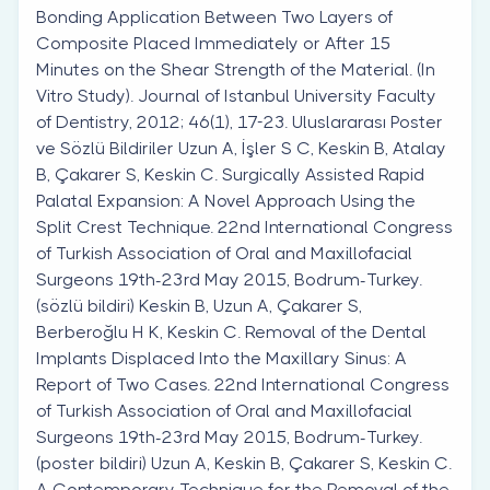
Bonding Application Between Two Layers of
Composite Placed Immediately or After 15
Minutes on the Shear Strength of the Material. (In
Vitro Study). Journal of Istanbul University Faculty
of Dentistry, 2012; 46(1), 17-23. Uluslararası Poster
ve Sözlü Bildiriler Uzun A, İşler S C, Keskin B, Atalay
B, Çakarer S, Keskin C. Surgically Assisted Rapid
Palatal Expansion: A Novel Approach Using the
Split Crest Technique. 22nd International Congress
of Turkish Association of Oral and Maxillofacial
Surgeons 19th-23rd May 2015, Bodrum-Turkey.
(sözlü bildiri) Keskin B, Uzun A, Çakarer S,
Berberoğlu H K, Keskin C. Removal of the Dental
Implants Displaced Into the Maxillary Sinus: A
Report of Two Cases. 22nd International Congress
of Turkish Association of Oral and Maxillofacial
Surgeons 19th-23rd May 2015, Bodrum-Turkey.
(poster bildiri) Uzun A, Keskin B, Çakarer S, Keskin C.
A Contemporary Technique for the Removal of the