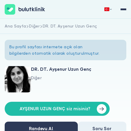
Ana Sayfa
Diğer
DR. DT. Ayşenur Uzun Genç
Hemen Kaydol
Giriş Yap
Bu profil sayfası internete açık olan
bilgilerden otomatik olarak oluşturulmuştur.
DR. DT. Ayşenur Uzun Genç
Diğer
Hakkımızda
Hastalar için
Doktorlar için
AYŞENUR UZUN GENÇ siz misiniz?
Randevu Al
Soru Sor