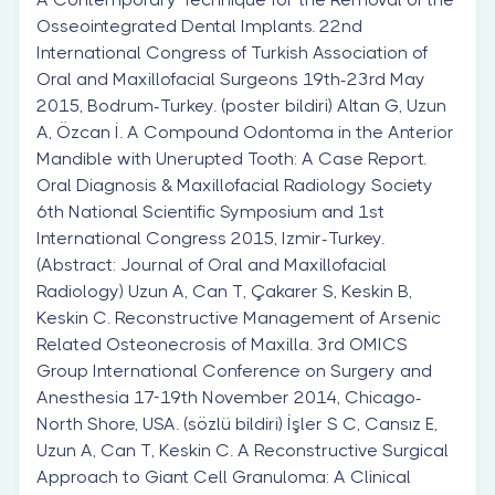
Osseointegrated Dental Implants. 22nd
International Congress of Turkish Association of
Oral and Maxillofacial Surgeons 19th-23rd May
2015, Bodrum-Turkey. (poster bildiri) Altan G, Uzun
A, Özcan İ. A Compound Odontoma in the Anterior
Mandible with Unerupted Tooth: A Case Report.
Oral Diagnosis & Maxillofacial Radiology Society
6th National Scientific Symposium and 1st
International Congress 2015, Izmir-Turkey.
(Abstract: Journal of Oral and Maxillofacial
Radiology) Uzun A, Can T, Çakarer S, Keskin B,
Keskin C. Reconstructive Management of Arsenic
Related Osteonecrosis of Maxilla. 3rd OMICS
Group International Conference on Surgery and
Anesthesia 17-19th November 2014, Chicago-
North Shore, USA. (sözlü bildiri) İşler S C, Cansız E,
Uzun A, Can T, Keskin C. A Reconstructive Surgical
Approach to Giant Cell Granuloma: A Clinical