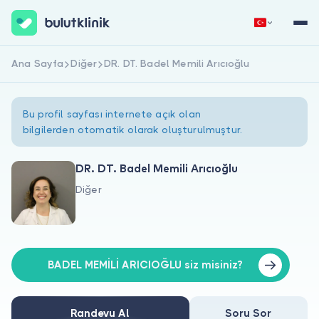
Ana Sayfa
Diğer
DR. DT. Badel Memili Arıcıoğlu
Hemen Kaydol
Giriş Yap
Bu profil sayfası internete açık olan
bilgilerden otomatik olarak oluşturulmuştur.
DR. DT. Badel Memili Arıcıoğlu
Diğer
Hakkımızda
Hastalar için
Doktorlar için
BADEL MEMİLİ ARICIOĞLU siz misiniz?
Randevu Al
Soru Sor