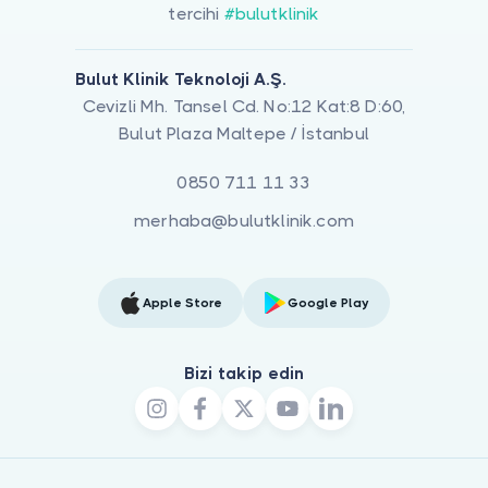
tercihi
#bulutklinik
Bulut Klinik Teknoloji A.Ş.
Cevizli Mh. Tansel Cd. No:12 Kat:8 D:60,
Bulut Plaza Maltepe / İstanbul
0850 711 11 33
merhaba@bulutklinik.com
Apple Store
Google Play
Bizi takip edin