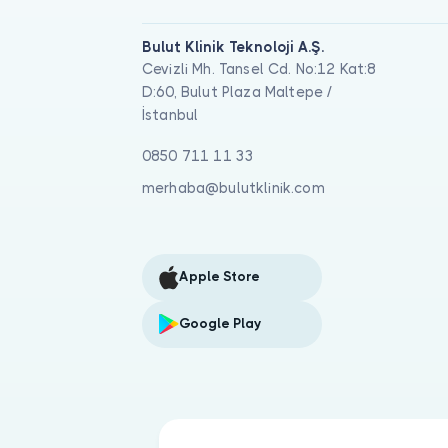
Bulut Klinik Teknoloji A.Ş.
Cevizli Mh. Tansel Cd. No:12 Kat:8
D:60, Bulut Plaza Maltepe /
İstanbul
0850 711 11 33
merhaba@bulutklinik.com
Apple Store
Google Play