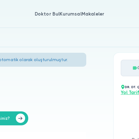
Doktor Bul
Kurumsal
Makaleler
 otomatik olarak oluşturulmuştur.
DR. DT. 
Yol Tarif
iniz?