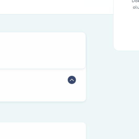
Dok
ol