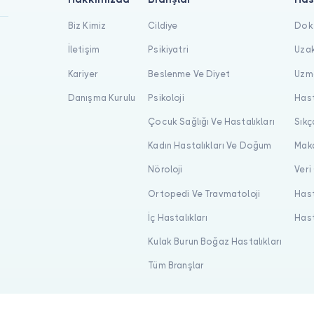
Biz Kimiz
Cildiye
Dokt
İletişim
Psikiyatri
Uzak
Kariyer
Beslenme Ve Diyet
Uzma
Danışma Kurulu
Psikoloji
Hast
Çocuk Sağlığı Ve Hastalıkları
Sıkç
Kadın Hastalıkları Ve Doğum
Maka
Nöroloji
Veri
Ortopedi Ve Travmatoloji
Hast
İç Hastalıkları
Hast
Kulak Burun Boğaz Hastalıkları
Tüm Branşlar