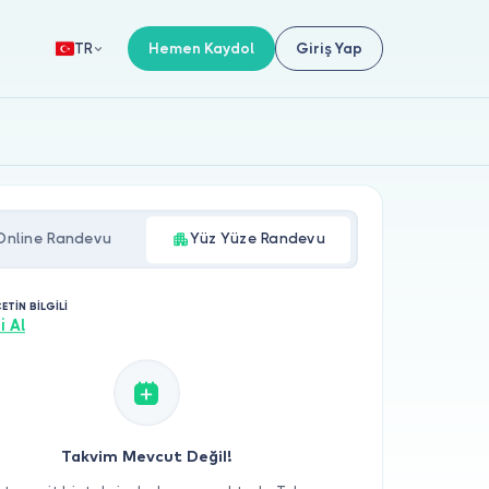
Hemen Kaydol
Giriş Yap
TR
Online Randevu
Yüz Yüze Randevu
ÇETİN BİLGİLİ
i Al
Takvim Mevcut Değil!