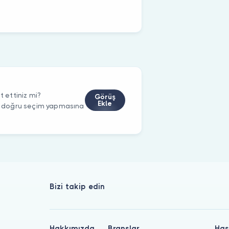
t ettiniz mi?
Görüş
Ekle
rin doğru seçim yapmasına
Bizi takip edin
Hakkımızda
Branşlar
Has