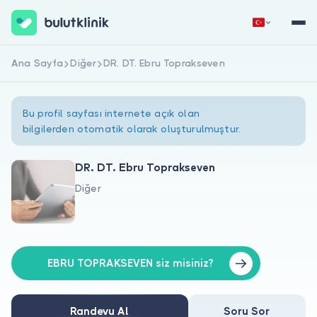
Ana Sayfa
Diğer
DR. DT. Ebru Toprakseven
Hemen Kaydol
Giriş Yap
Bu profil sayfası internete açık olan
bilgilerden otomatik olarak oluşturulmuştur.
DR. DT. Ebru Toprakseven
Diğer
Hakkımızda
Hastalar için
Doktorlar için
EBRU TOPRAKSEVEN siz misiniz?
Randevu Al
Soru Sor