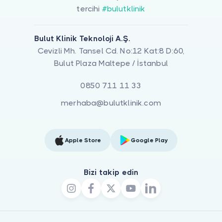
tercihi
#bulutklinik
Bulut Klinik Teknoloji A.Ş.
Cevizli Mh. Tansel Cd. No:12 Kat:8 D:60,
Bulut Plaza Maltepe / İstanbul
0850 711 11 33
merhaba@bulutklinik.com
Apple Store
Google Play
Bizi takip edin