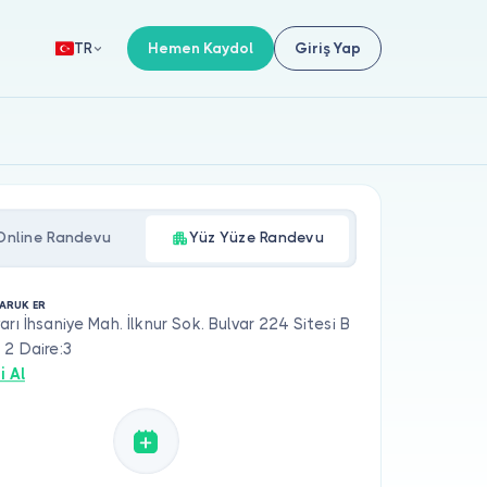
Hemen Kaydol
Giriş Yap
TR
Online Randevu
Yüz Yüze Randevu
FARUK ER
arı İhsaniye Mah. İlknur Sok. Bulvar 224 Sitesi B
 2 Daire:3
i Al