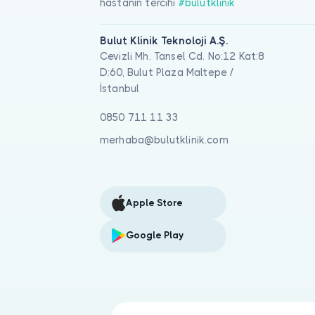
hastanın tercihi
#bulutklinik
Bulut Klinik Teknoloji A.Ş.
Cevizli Mh. Tansel Cd. No:12 Kat:8
D:60, Bulut Plaza Maltepe /
İstanbul
0850 711 11 33
merhaba@bulutklinik.com
Apple Store
Google Play