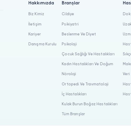
Hakkımızda
Branşlar
Has
Biz Kimiz
Cildiye
Dokt
İletişim
Psikiyatri
Uzak
Kariyer
Beslenme Ve Diyet
Uzma
Danışma Kurulu
Psikoloji
Hast
Çocuk Sağlığı Ve Hastalıkları
Sıkç
Kadın Hastalıkları Ve Doğum
Maka
Nöroloji
Veri
Ortopedi Ve Travmatoloji
Hast
İç Hastalıkları
Hast
Kulak Burun Boğaz Hastalıkları
Tüm Branşlar