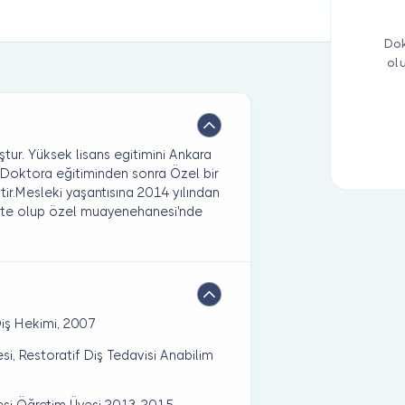
Dok
ol
ştur. Yüksek lisans egitimini Ankara
ir.Doktora eğitiminden sonra Özel bir
tir.Mesleki yaşantısına 2014 yılından
ekte olup özel muayenehanesi'nde
Diş Hekimi, 2007
si, Restoratif Diş Tedavisi Anabilim