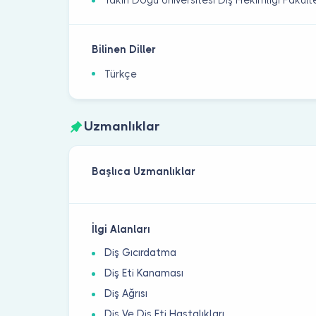
Yakın Doğu Üniversitesi Diş Hekimliği Fakül
Bilinen Diller
Türkçe
Uzmanlıklar
Başlıca Uzmanlıklar
İlgi Alanları
Diş Gıcırdatma
Diş Eti Kanaması
Diş Ağrısı
Diş Ve Diş Eti Hastalıkları