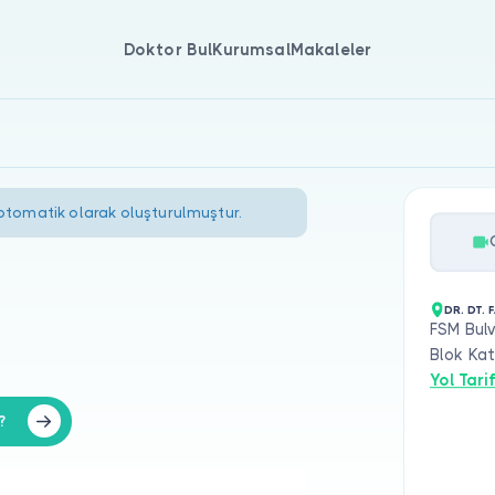
Doktor Bul
Kurumsal
Makaleler
 otomatik olarak oluşturulmuştur.
DR. DT. 
FSM Bulv
Blok Kat
Yol Tarif
?