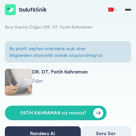
Ana Sayfa
Diğer
DR. DT. Fatih Kahraman
Hemen Kaydol
Giriş Yap
Bu profil sayfası internete açık olan
bilgilerden otomatik olarak oluşturulmuştur.
DR. DT. Fatih Kahraman
Diğer
Hakkımızda
Hastalar için
Doktorlar için
FATİH KAHRAMAN siz misiniz?
Randevu Al
Soru Sor