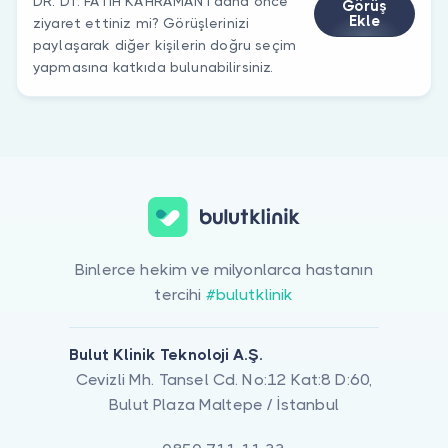
DR. DT. FATİH KAHRAMAN’ı daha önce
Görüş
Ekle
ziyaret ettiniz mi? Görüşlerinizi
paylaşarak diğer kişilerin doğru seçim
yapmasına katkıda bulunabilirsiniz.
Binlerce hekim ve milyonlarca hastanın
tercihi
#bulutklinik
Bulut Klinik Teknoloji A.Ş.
Cevizli Mh. Tansel Cd. No:12 Kat:8 D:60,
Bulut Plaza Maltepe / İstanbul