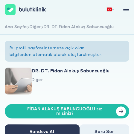
Ana Sayfa
Diğer
DR. DT. Fidan Alakuş Sabuncuoğlu
Hemen Kaydol
Giriş Yap
Bu profil sayfası internete açık olan
bilgilerden otomatik olarak oluşturulmuştur.
DR. DT. Fidan Alakuş Sabuncuoğlu
Diğer
Hakkımızda
Hastalar için
FİDAN ALAKUŞ SABUNCUOĞLU siz
Doktorlar için
misiniz?
Randevu Al
Soru Sor