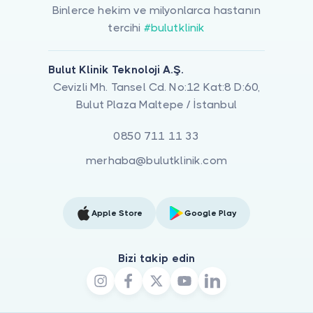
Binlerce hekim ve milyonlarca hastanın
tercihi
#bulutklinik
Bulut Klinik Teknoloji A.Ş.
Cevizli Mh. Tansel Cd. No:12 Kat:8 D:60,
Bulut Plaza Maltepe / İstanbul
0850 711 11 33
merhaba@bulutklinik.com
Apple Store
Google Play
Bizi takip edin