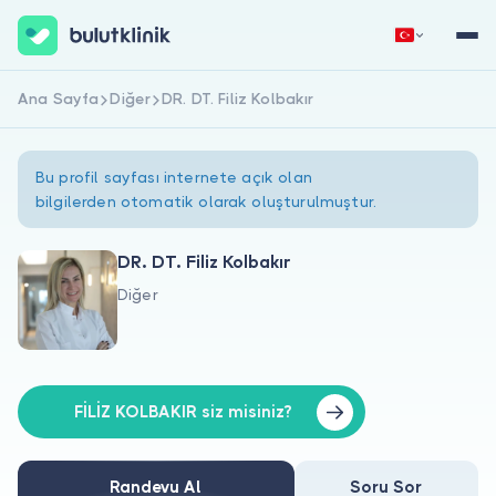
Ana Sayfa
Diğer
DR. DT. Filiz Kolbakır
Hemen Kaydol
Giriş Yap
Bu profil sayfası internete açık olan
bilgilerden otomatik olarak oluşturulmuştur.
DR. DT. Filiz Kolbakır
Diğer
Hakkımızda
Hastalar için
Doktorlar için
FİLİZ KOLBAKIR siz misiniz?
Randevu Al
Soru Sor