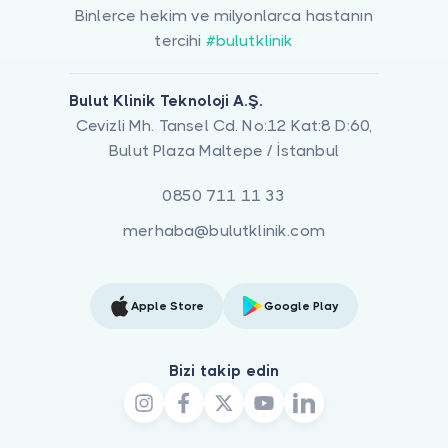
Binlerce hekim ve milyonlarca hastanın
tercihi
#bulutklinik
Bulut Klinik Teknoloji A.Ş.
Cevizli Mh. Tansel Cd. No:12 Kat:8 D:60,
Bulut Plaza Maltepe / İstanbul
0850 711 11 33
merhaba@bulutklinik.com
Apple Store
Google Play
Bizi takip edin