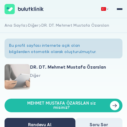
Ana Sayfa
Diğer
DR. DT. Mehmet Mustafa Özarslan
Hemen Kaydol
Giriş Yap
Bu profil sayfası internete açık olan
bilgilerden otomatik olarak oluşturulmuştur.
DR. DT. Mehmet Mustafa Özarslan
Diğer
Hakkımızda
Hastalar için
MEHMET MUSTAFA ÖZARSLAN siz
Doktorlar için
misiniz?
Randevu Al
Soru Sor