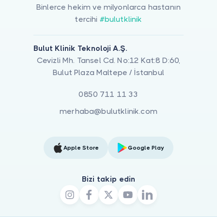
Binlerce hekim ve milyonlarca hastanın
tercihi
#bulutklinik
Bulut Klinik Teknoloji A.Ş.
Cevizli Mh. Tansel Cd. No:12 Kat:8 D:60,
Bulut Plaza Maltepe / İstanbul
0850 711 11 33
merhaba@bulutklinik.com
Apple Store
Google Play
Bizi takip edin