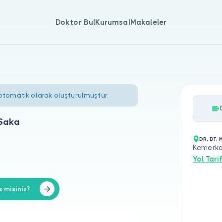
Doktor Bul
Kurumsal
Makaleler
 otomatik olarak oluşturulmuştur.
Saka
DR. DT.
Kemerka
Yol Tarif
 misiniz?