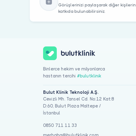
Görüşlerinizi paylaşarak diğer kişile
katkıda bulunabilirsiniz.
Binlerce hekim ve milyonlarca
hastanın tercihi
#bulutklinik
Bulut Klinik Teknoloji A.Ş.
Cevizli Mh. Tansel Cd. No:12 Kat:8
D:60, Bulut Plaza Maltepe /
İstanbul
0850 711 11 33
merhaba@bulutklinik.com