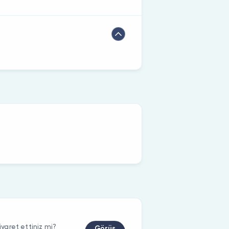
aret ettiniz mi?
Görüş