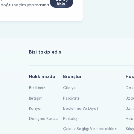
Ekle
rin doğru seçim yapmasına
Bizi takip edin
Hakkımızda
Branşlar
Has
Biz Kimiz
Cildiye
Dokt
İletişim
Psikiyatri
Uzak
Kariyer
Beslenme Ve Diyet
Uzma
Danışma Kurulu
Psikoloji
Hast
Çocuk Sağlığı Ve Hastalıkları
Sıkç