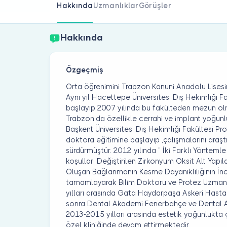
Hakkında
Uzmanlıklar
Görüşler
Hakkında
Özgeçmiş
Orta öğrenimini Trabzon Kanuni Anadolu Lisesi
Aynı yıl Hacettepe Üniversitesi Diş Hekimliği F
başlayıp 2007 yılında bu fakülteden mezun olm
Trabzon’da özellikle cerrahi ve implant yoğunl
Başkent Üniversitesi Diş Hekimliği Fakültesi P
doktora eğitimine başlayıp ,çalışmalarını araşt
sürdürmüştür. 2012 yılında ” İki Farklı Yönteml
koşulları Değiştirilen Zirkonyum Oksit Alt Yapıl
Oluşan Bağlanmanın Kesme Dayanıklılığının İnce
tamamlayarak Bilim Doktoru ve Protez Uzmanı 
yılları arasında Gata Haydarpaşa Askeri Hasta
sonra Dental Akademi Fenerbahçe ve Dental
2013-2015 yılları arasında estetik yoğunlukta ç
özel kliniğinde devam ettirmektedir.