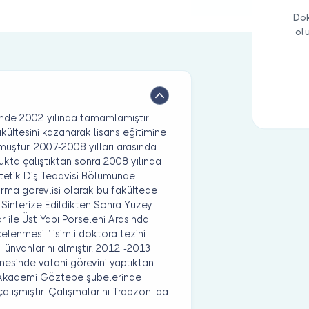
Dok
ol
nde 2002 yılında tamamlamıştır.
akültesini kazanarak lisans eğitimine
uştur. 2007-2008 yılları arasında
ukta çalıştıktan sonra 2008 yılında
rotetik Diş Tedavisi Bölümünde
ırma görevlisi olarak bu fakültede
e Sinterize Edildikten Sonra Yüzey
ar ile Üst Yapı Porseleni Arasında
lenmesi ” isimli doktora tezini
ünvanlarını almıştır. 2012 -2013
nesinde vatani görevini yaptıktan
 Akademi Göztepe şubelerinde
alışmıştır. Çalışmalarını Trabzon’ da