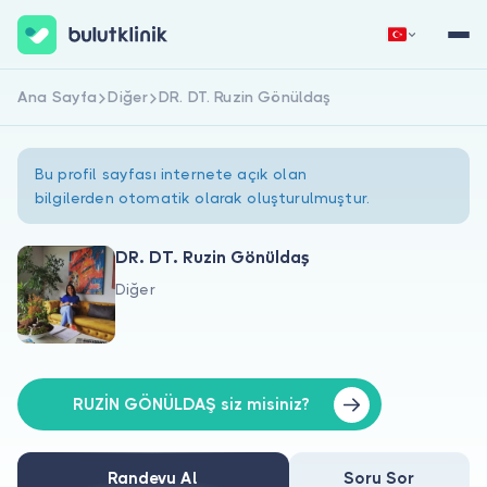
Ana Sayfa
Diğer
DR. DT. Ruzin Gönüldaş
Hemen Kaydol
Giriş Yap
Bu profil sayfası internete açık olan
bilgilerden otomatik olarak oluşturulmuştur.
DR. DT. Ruzin Gönüldaş
Diğer
Hakkımızda
Hastalar için
Doktorlar için
RUZİN GÖNÜLDAŞ siz misiniz?
Randevu Al
Soru Sor